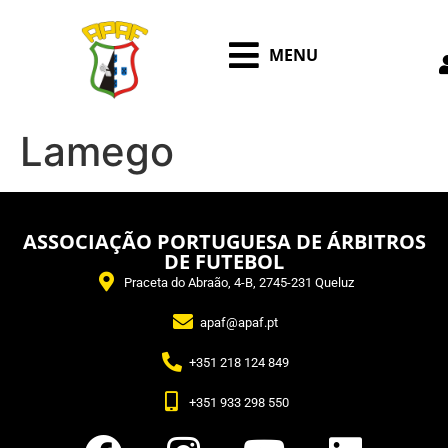
MENU
Lamego
ASSOCIAÇÃO PORTUGUESA DE ÁRBITROS
DE FUTEBOL
Praceta do Abraão, 4-B, 2745-231 Queluz
apaf@apaf.pt
+351 218 124 849
+351 933 298 550