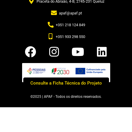
Praceta do Abraão, 4-B, 2745-231 Queluz
apaf@apaf.pt
+351 218 124 849
+351 933 298 550
Consulte a Ficha Técnica do Projeto
©2025 | APAF - Todos os direitos reservados.