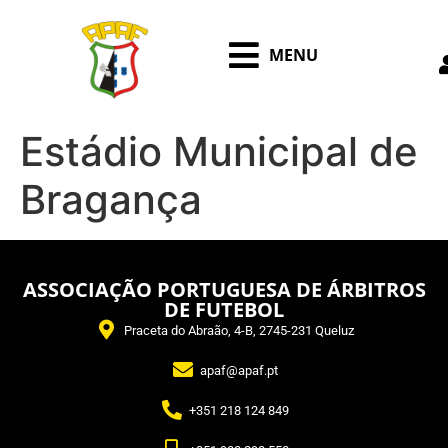
MENU
Estádio Municipal de
Bragança
ASSOCIAÇÃO PORTUGUESA DE ÁRBITROS
DE FUTEBOL
Praceta do Abraão, 4-B, 2745-231 Queluz
apaf@apaf.pt
+351 218 124 849