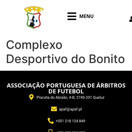
MENU
Complexo
Desportivo do Bonito
ASSOCIAÇÃO PORTUGUESA DE ÁRBITROS
DE FUTEBOL
Praceta do Abraão, 4-B, 2745-231 Queluz
apaf@apaf.pt
+351 218 124 849